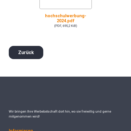
hochschulwerbung-
2024.pdf
(PDF, 695,2 KiB)
Zurück
Wir bringen Ihre Werbebotschaft dort hin, wo sie freiwillig und gerne
mitgenommen wird!
Informieren